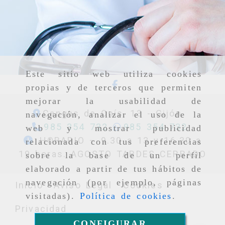
Este sitio web utiliza cookies
propias y de terceros que permiten
mejorar la usabilidad de
Cangas de Onís, 13 -
Gijón
navegación, analizar el uso de la
985 354 732
985 354 732
web y mostrar publicidad
HORARIO – 9.30 a 13 y 16.30 a
relacionada con tus preferencias
19 horas. AGOSTO TARDES CERRADO
sobre la base de un perfil
elaborado a partir de tus hábitos de
navegación (por ejemplo, páginas
Inicio
Aviso Legal
Cookies
visitadas).
Política de cookies
.
Privacidad
CONFIGURAR