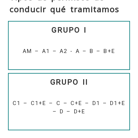
conducir qué tramitamos
GRUPO I
AM – A1 – A2 - A – B – B+E
GRUPO II
C1 – C1+E – C – C+E – D1 – D1+E
– D – D+E