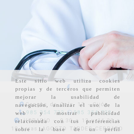
Este sitio web utiliza cookies
propias y de terceros que permiten
mejorar la usabilidad de
Cangas de Onís, 13 -
Gijón
navegación, analizar el uso de la
985 354 732
985 354 732
web y mostrar publicidad
HORARIO – 9.30 a 13 y 16.30 a
relacionada con tus preferencias
19 horas. AGOSTO TARDES CERRADO
sobre la base de un perfil