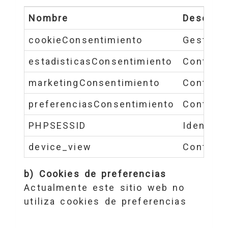
Nombre
Descripc
cookieConsentimiento
Gestiona
estadisticasConsentimiento
Controla
marketingConsentimiento
Controla
preferenciasConsentimiento
Controla
PHPSESSID
Identifi
device_view
Controla
b) Cookies de preferencias
Actualmente este sitio web no
utiliza cookies de preferencias