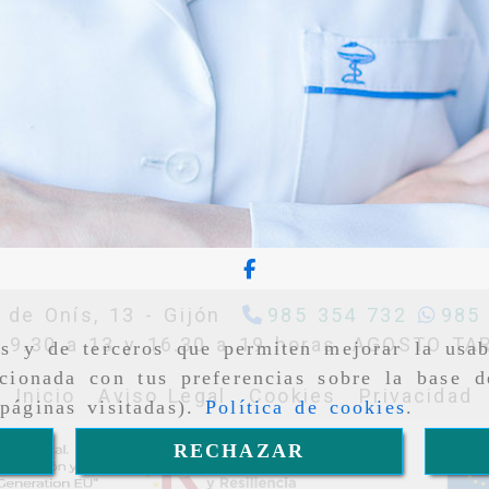
 de Onís, 13 -
Gijón
985 354 732
985
9.30 a 13 y 16.30 a 19 horas. AGOSTO T
as y de terceros que permiten mejorar la usab
cionada con tus preferencias sobre la base d
Inicio
Aviso Legal
Cookies
Privacidad
páginas visitadas).
Política de cookies
.
RECHAZAR