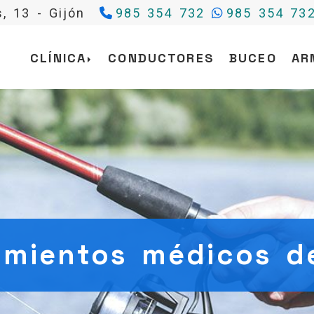
s, 13 -
Gijón
985 354 732
985 354 73
CLÍNICA
CONDUCTORES
BUCEO
AR
mientos médicos d