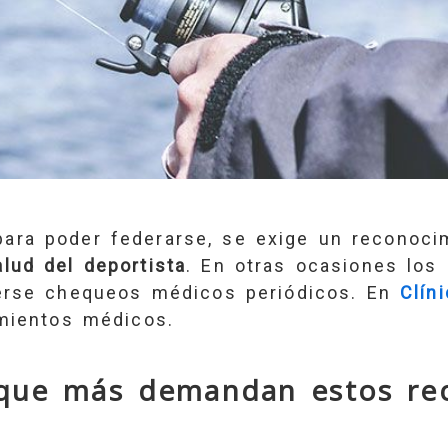
ara poder federarse, se exige un reconoci
alud del deportista
. En otras ocasiones los
erse chequeos médicos periódicos. En
Clín
mientos médicos.
 que más demandan estos re